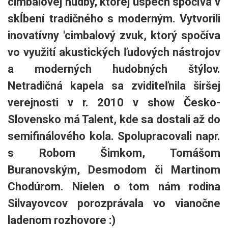
cimbalovej hudby, ktorej úspech spočíva v
skĺbení tradičného s moderným. Vytvorili
inovatívny 'cimbalový zvuk, ktorý spočíva
vo využití akustických ľudových nástrojov
a moderných hudobných štýlov.
Netradičná kapela sa zviditeľnila širšej
verejnosti v r. 2010 v show Česko-
Slovensko má Talent, kde sa dostali až do
semifinálového kola. Spolupracovali napr.
s Robom Šimkom, Tomášom
Buranovským, Desmodom či Martinom
Chodúrom. Nielen o tom nám rodina
Silvayovcov porozprávala vo vianočne
ladenom rozhovore :)