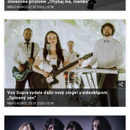
slovenské príslovie „Ohýbaj ma, mamko“
RÁDIO KOŠICE, 31.07.2026 | 13:18
Vox Supra vydala ďalší nový singel s videoklipom
„Splnený sen“
RÁDIO KOŠICE, 29.07.2026 | 13:18