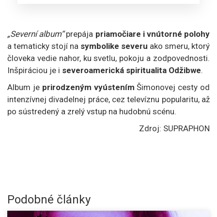
„Severní album“
prepája
priamočiare i vnútorné polohy
a tematicky stojí na
symbolike severu
ako smeru, ktorý
človeka vedie nahor, ku svetlu, pokoju a zodpovednosti.
Inšpiráciou je i
severoamerická spiritualita Odžibwe
.
Album je
prirodzeným vyústením
Šimonovej cesty od
intenzívnej divadelnej práce, cez televíznu popularitu, až
po sústredený a zrelý vstup na hudobnú scénu.
Zdroj: SUPRAPHON
Podobné články