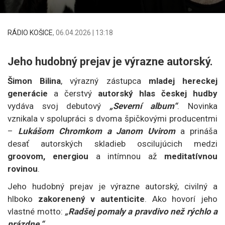
RÁDIO KOŠICE
,
06.04.2026 | 13:18
Jeho hudobný prejav je výrazne autorský.
Šimon Bilina
, výrazný zástupca
mladej hereckej
generácie
a čerstvý
autorský hlas českej hudby
vydáva svoj debutový
„Severní album“
. Novinka
vznikala v spolupráci s dvoma špičkovými producentmi
–
Lukášom Chromkom a Janom Uvirom
a prináša
desať autorských skladieb oscilujúcich medzi
groovom, energiou
a intímnou až
meditatívnou
rovinou
.
Jeho hudobný prejav je výrazne autorský, civilný a
hlboko
zakorenený v autenticite
. Ako hovorí jeho
vlastné motto:
„Radšej pomaly a pravdivo než rýchlo a
prázdne.“