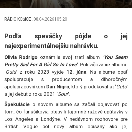
RÁDIO KOŠICE
,
08.04.2026 | 05:20
Podľa speváčky pôjde o jej
najexperimentálnejšiu nahrávku.
Olivia Rodrigo
oznámila svoj tretí album
‘You Seem
Pretty Sad For A Girl So In Love’
. Pokračovanie albumu
‘
Guts
’ z roku 2023 vyjde
12. júna
. Na albume opäť
spolupracuje s producentom a dlhoročným
spolupracovníkom
Dan Nigro
, ktorý produkoval aj ‘
Guts
’
a jej debut z roku 2021 ‘
Sour
’.
Špekulácie
o novom albume sa začali objavovať po
tom, čo fanúšikovia objavili tajomné ružové upútavky v
Los Angeles a Londýne. V nedávnom rozhovore pre
British Vogue bol nový album opísaný ako jej