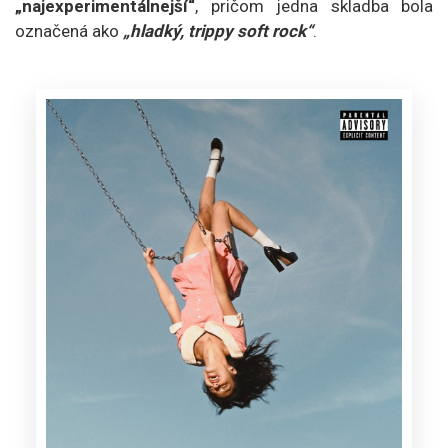
„najexperimentálnejší“
, pričom jedna skladba bola
označená ako
„hladký, trippy soft rock“
.