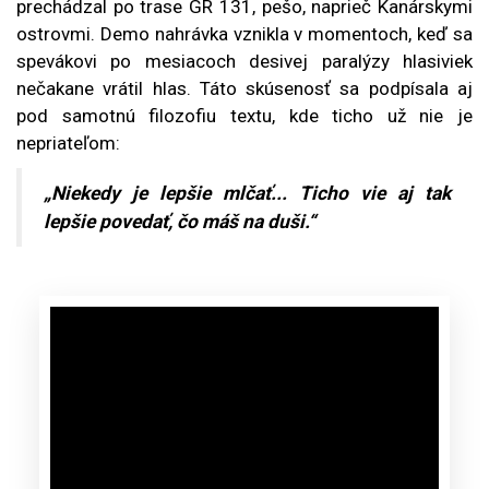
prechádzal po trase GR 131, pešo, naprieč Kanárskymi
ostrovmi. Demo nahrávka vznikla v momentoch, keď sa
spevákovi po mesiacoch desivej paralýzy hlasiviek
nečakane vrátil hlas. Táto skúsenosť sa podpísala aj
pod samotnú filozofiu textu, kde ticho už nie je
nepriateľom:
„Niekedy je lepšie mlčať... Ticho vie aj tak
lepšie povedať, čo máš na duši.“