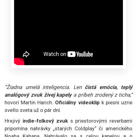
“Žiadna umelá inteligencia. Len
čistá emócia, teplý
analógový zvuk živej kapely
a príbeh zrodený z ticha,“
hovorí Martin Harich.
Oficiálny videoklip
k piesni uzrie
svetlo sveta už o pár dní.
Hrejivý
indie-folkový zvuk
s priestorovými reverbami
pripomína nahrávky „starých Coldplay“ či amerického
Noaha Kahana. Nahrávalo sa s celou kapelou a o