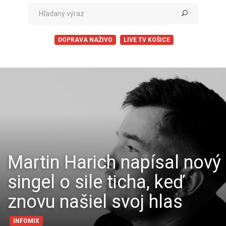
DOPRAVA NAŽIVO
LIVE TV KOŠICE
Martin Harich napísal nový
singel o sile ticha, keď
znovu našiel svoj hlas
INFOMIX