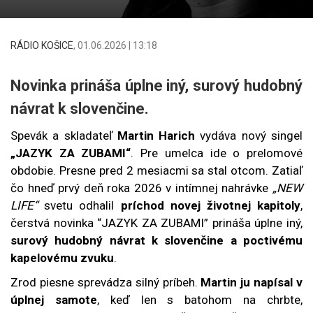
RÁDIO KOŠICE
,
01.06.2026 | 13:18
Novinka prináša úplne iný, surový hudobný
návrat k slovenčine.
Spevák a skladateľ
Martin Harich
vydáva nový singel
„JAZYK ZA ZUBAMI“
. Pre umelca ide o prelomové
obdobie. Presne pred 2 mesiacmi sa stal otcom. Zatiaľ
čo hneď prvý deň roka 2026 v intímnej nahrávke
„NEW
LIFE“
svetu odhalil
príchod novej životnej kapitoly
,
čerstvá novinka “JAZYK ZA ZUBAMI” prináša úplne iný,
surový hudobný návrat k slovenčine a poctivému
kapelovému zvuku
.
Zrod piesne sprevádza silný príbeh.
Martin ju napísal v
úplnej samote
, keď len s batohom na chrbte,