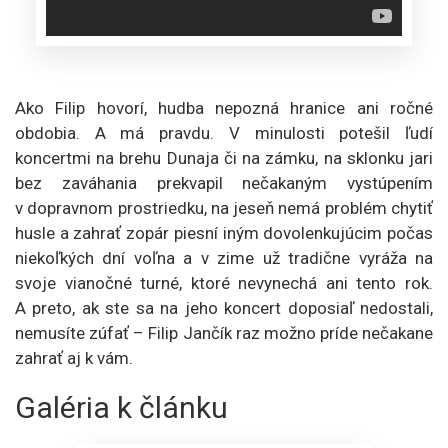
Ako Filip hovorí, hudba nepozná hranice ani ročné
obdobia. A má pravdu. V minulosti potešil ľudí
koncertmi na brehu Dunaja či na zámku, na sklonku jari
bez zaváhania prekvapil nečakaným vystúpením
v dopravnom prostriedku, na jeseň nemá problém chytiť
husle a zahrať zopár piesní iným dovolenkujúcim počas
niekoľkých dní voľna a v zime už tradične vyráža na
svoje vianočné turné, ktoré nevynechá ani tento rok.
A preto, ak ste sa na jeho koncert doposiaľ nedostali,
nemusíte zúfať – Filip Jančík raz možno príde nečakane
zahrať aj k vám.
Galéria k článku