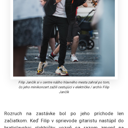
Filip Jančík si v centre nášho hlavného mesta zahral po tom,
čo jeho minikoncert zažili cestujúci v električke
/
archív Filip
Jančík
Rozruch na zastávke bol po jeho príchode len
začiatkom. Keď Filip v sprievode gitaristu nastúpil do
bratislavskej električky, vozeň sa razom zmenil na