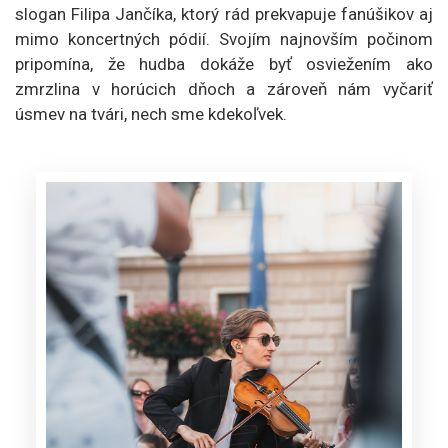
slogan Filipa Jančíka, ktorý rád prekvapuje fanúšikov aj
mimo koncertných pódií. Svojím najnovším počinom
pripomína, že hudba dokáže byť osviežením ako
zmrzlina v horúcich dňoch a zároveň nám vyčariť
úsmev na tvári, nech sme kdekoľvek.