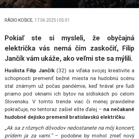
RÁDIO KOŠICE
,
17.06.2025 | 05:01
Pokiaľ ste si mysleli, že obyčajná
električka vás nemá čím zaskočiť, Filip
Jančík vám ukáže, ako veľmi ste sa mýlili.
Huslista Filip Jančík
(32) sa vďaka svojej kreativite a
schopnosti premeniť bežné miesta na hudobnú scénu
stal známym už počas pandémie, keď hrával pre ľudí
priamo pod oknami ich bytov na sídliskách po celom
Slovensku. V tomto trende viac či menej pravidelne
pokračuje, no tentoraz zašiel ešte ďalej –
na nečakané
hudobné dejisko premenil bratislavskú električku
.
„Ak sa z rôznych dôvodov nedostanete na môj koncert,
prídem ja za vami.“
– podobne by mohol znieť nový