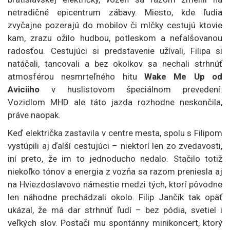
netradičné epicentrum zábavy. Miesto, kde ľudia
zvyčajne pozerajú do mobilov či mlčky cestujú ktovie
kam, zrazu ožilo hudbou, potleskom a nefalšovanou
radosťou. Cestujúci si predstavenie užívali, Filipa si
natáčali, tancovali a bez okolkov sa nechali strhnúť
atmosférou nesmrteľného hitu
Wake Me Up od
Aviciiho
v huslistovom špeciálnom prevedení.
Vozidlom MHD ale táto jazda rozhodne neskončila,
práve naopak.
Keď električka zastavila v centre mesta, spolu s Filipom
vystúpili aj ďalší cestujúci – niektorí len zo zvedavosti,
iní preto, že im to jednoducho nedalo. Stačilo totiž
niekoľko tónov a energia z vozňa sa razom preniesla aj
na Hviezdoslavovo námestie medzi tých, ktorí pôvodne
len náhodne prechádzali okolo. Filip Jančík tak opäť
ukázal, že má dar strhnúť ľudí – bez pódia, svetiel i
veľkých slov. Postačí mu spontánny minikoncert, ktorý