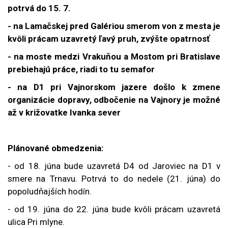
potrvá do 15. 7.
- na Lamačskej pred Galériou smerom von z mesta je
kvôli prácam uzavretý ľavý pruh, zvýšte opatrnosť
- na moste medzi Vrakuňou a Mostom pri Bratislave
prebiehajú práce, riadi to tu semafor
- na D1 pri Vajnorskom jazere došlo k zmene
organizácie dopravy, odbočenie na Vajnory je možné
až v križovatke Ivanka sever
Plánované obmedzenia:
- od 18. júna bude uzavretá
D4 od Jaroviec na D1 v
smere na Trnavu. Potrvá to do nedele (21. júna) do
popoludňajších hodín.
- od 19. júna do 22. júna bude kvôli prácam uzavretá
ulica Pri mlyne.