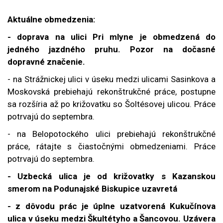
Aktuálne obmedzenia:
- doprava na ulici Pri mlyne je obmedzená do
jedného jazdného pruhu. Pozor na dočasné
dopravné značenie.
- na Strážnickej ulici v úseku medzi ulicami Sasinkova a
Moskovská prebiehajú rekonštrukčné práce, postupne
sa rozšíria až po križovatku so Šoltésovej ulicou. Práce
potrvajú do septembra.
- na Belopotockého ulici prebiehajú rekonštrukčné
práce, rátajte s čiastočnými obmedzeniami. Práce
potrvajú do septembra.
- Uzbecká ulica je od križovatky s Kazanskou
smerom na Podunajské Biskupice uzavretá
- z dôvodu prác je úplne uzatvorená Kukučínova
ulica v úseku medzi Škultétyho a Šancovou. Uzávera