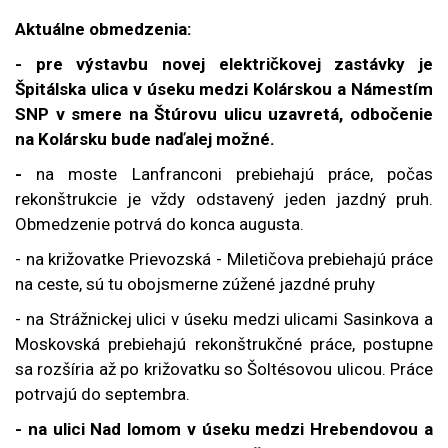
Aktuálne obmedzenia:
- pre výstavbu novej električkovej zastávky je
Špitálska ulica v úseku medzi Kolárskou a Námestím
SNP v smere na Štúrovu ulicu uzavretá, odbočenie
na Kolársku bude naďalej možné.
-
na moste Lanfranconi prebiehajú práce, počas
rekonštrukcie je vždy odstavený jeden jazdný pruh.
Obmedzenie potrvá do konca augusta.
- na križovatke Prievozská - Miletičova prebiehajú práce
na ceste, sú tu obojsmerne zúžené jazdné pruhy
- na Strážnickej ulici v úseku medzi ulicami Sasinkova a
Moskovská prebiehajú rekonštrukčné práce, postupne
sa rozšíria až po križovatku so Šoltésovou ulicou. Práce
potrvajú do septembra.
- na ulici Nad lomom v úseku medzi Hrebendovou a