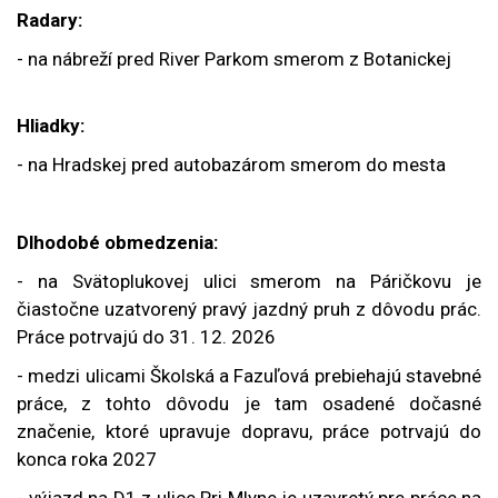
Radary:
- na nábreží pred River Parkom smerom z Botanickej
Hliadky:
- na Hradskej pred autobazárom smerom do mesta
Dlhodobé obmedzenia:
- na Svätoplukovej ulici smerom na Páričkovu je
čiastočne uzatvorený pravý jazdný pruh z dôvodu prác.
Práce potrvajú do 31. 12. 2026
- medzi ulicami Školská a Fazuľová prebiehajú stavebné
práce, z tohto dôvodu je tam osadené dočasné
značenie, ktoré upravuje dopravu, práce potrvajú do
konca roka 2027
- výjazd na D1 z ulice Pri Mlyne je uzavretý pre práce na