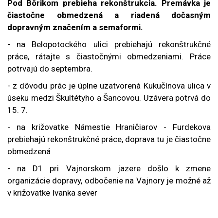
Pod Bôrikom prebieha rekonštrukcia. Premávka je
čiastočne obmedzená a riadená dočasným
dopravným značením a semaformi.
- na Belopotockého ulici prebiehajú rekonštrukčné
práce, rátajte s čiastočnými obmedzeniami. Práce
potrvajú do septembra.
- z dôvodu prác je úplne uzatvorená Kukučínova ulica v
úseku medzi Škultétyho a Šancovou. Uzávera potrvá do
15. 7.
- na križovatke Námestie Hraničiarov - Furdekova
prebiehajú rekonštrukčné práce, doprava tu je čiastočne
obmedzená
- na D1 pri Vajnorskom jazere došlo k zmene
organizácie dopravy, odbočenie na Vajnory je možné až
v križovatke Ivanka sever