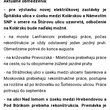
Aktuálne obmedzenia:
- pre výstavbu novej električkovej zastávky je
Špitálska ulica v úseku medzi Kolárskou a Námestím
SNP v smere na Štúrovu ulicu uzavretá, odbočenie
na Kolársku bude naďalej možné.
-
na moste Lanfranconi prebiehajú práce, počas
rekonštrukcie je vždy odstavený jeden jazdný pruh.
Obmedzenie potrvá do konca augusta.
- na križovatke Prievozská - Miletičova prebiehajú práce
na ceste, sú tu obojsmerne zúžené jazdné pruhy
- na Strážnickej ulici v úseku medzi ulicami Sasinkova a
Moskovská prebiehajú rekonštrukčné práce, postupne
sa rozšíria až po križovatku so Šoltésovou ulicou. Práce
potrvajú do septembra.
- na ulici Nad lomom v úseku medzi Hrebendovou a
Pod Bôrikom prebieha rekonštrukcia. Premávka je