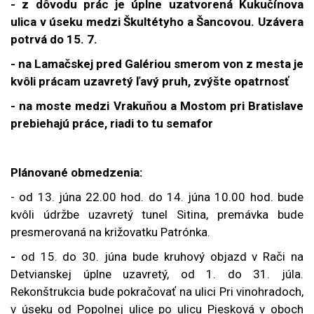
- z dôvodu prác je úplne uzatvorená Kukučínova
ulica v úseku medzi Škultétyho a Šancovou. Uzávera
potrvá do 15. 7.
- na Lamačskej pred Galériou smerom von z mesta je
kvôli prácam uzavretý ľavý pruh, zvýšte opatrnosť
- na moste medzi Vrakuňou a Mostom pri Bratislave
prebiehajú práce, riadi to tu semafor
Plánované obmedzenia:
- od 13. júna 22.00 hod. do 14. júna 10.00 hod. bude
kvôli údržbe uzavretý tunel Sitina, premávka bude
presmerovaná na križovatku Patrónka.
-
od 15. do 30. júna bude kruhový objazd v Rači na
Detvianskej úplne uzavretý, od 1. do 31. júla.
Rekonštrukcia bude pokračovať na ulici Pri vinohradoch,
v úseku od Popolnej ulice po ulicu Piesková v oboch