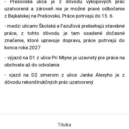
- Prešovská ulica je z dôvodu výkopových prác
uzatvorená a zároveň nie je možné pravé odbočenie
z Bajkalskej na Prešovskú
. Práce potrvajú do 15. 6.
- medzi ulicami Školská a Fazuľová prebiehajú stavebné
práce, z tohto dôvodu je tam osadené dočasné
značenie, ktoré upravuje dopravu, práce potrvajú do
konca roka 2027
- výjazd na D1 z ulice Pri Mlyne je uzavretý pre práce na
obchvate až do odvolania
- vjazd na D2 smerom z ulice Janka Alexyho je z
dôvodu rekonštrukčných prác uzatvorený
Titulka