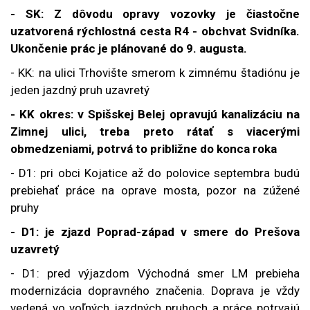
- SK: Z dôvodu opravy vozovky je čiastočne
uzatvorená rýchlostná cesta R4 - obchvat Svidníka.
Ukončenie prác je plánované do 9. augusta.
- KK: na ulici Trhovište smerom k zimnému štadiónu je
jeden jazdný pruh uzavretý
- KK okres: v Spišskej Belej opravujú kanalizáciu na
Zimnej ulici, treba preto rátať s viacerými
obmedzeniami, potrvá to približne do konca roka
- D1: pri obci Kojatice až do polovice septembra budú
prebiehať práce na oprave mosta, pozor na zúžené
pruhy
- D1: je zjazd
Poprad-západ v smere do Prešova
uzavretý
- D1: pred výjazdom Východná smer LM prebieha
modernizácia dopravného značenia. Doprava je vždy
vedená vo voľných jazdných pruhoch a práce potrvajú