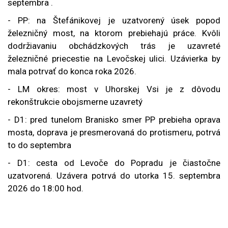
septembra
.
- PP: na Štefánikovej je uzatvorený úsek popod
železničný most, na ktorom prebiehajú práce. Kvôli
dodržiavaniu obchádzkových trás je uzavreté
železničné priecestie na Levočskej ulici. Uzávierka by
mala potrvať do konca roka 2026.
- LM okres: most v Uhorskej Vsi je z dôvodu
rekonštrukcie obojsmerne uzavretý
- D1: pred tunelom Branisko smer PP prebieha oprava
mosta, doprava je presmerovaná do protismeru, potrvá
to do septembra
- D1: cesta od Levoče do Popradu je čiastočne
uzatvorená. Uzávera potrvá do utorka 15. septembra
2026 do 18:00 hod.