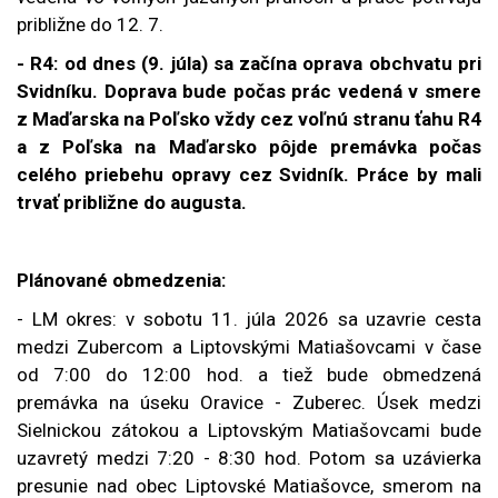
približne do 12. 7.
- R4: od dnes (9. júla) sa začína oprava obchvatu pri
Svidníku.
Doprava bude počas prác vedená v smere
z Maďarska na Poľsko vždy cez voľnú stranu ťahu R4
a
z Poľska na Maďarsko pôjde premávka počas
celého priebehu opravy cez Svidník. Práce by mali
trvať približne do augusta.
Plánované obmedzenia:
- LM okres: v
sobotu 11. júla 2026 sa uzavrie cesta
medzi Zubercom a Liptovskými Matiašovcami v čase
od 7:00 do 12:00 hod. a tiež bude obmedzená
premávka na úseku Oravice - Zuberec. Úsek medzi
Sielnickou zátokou a Liptovským Matiašovcami bude
uzavretý medzi 7:20 - 8:30 hod. Potom sa uzávierka
presunie nad obec Liptovské Matiašovce, smerom na