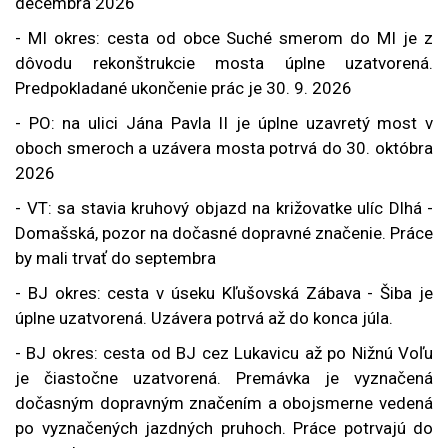
decembra 2026
- MI okres: cesta od obce Suché smerom do MI je z
dôvodu rekonštrukcie mosta úplne uzatvorená.
Predpokladané ukončenie prác je 30. 9. 2026
- PO: na ulici Jána Pavla II je úplne uzavretý most v
oboch smeroch a uzávera mosta potrvá do 30. októbra
2026
- VT: sa stavia kruhový objazd na križovatke ulíc Dlhá -
Domašská, pozor na dočasné dopravné značenie. Práce
by mali trvať do septembra
- BJ okres: cesta v úseku Kľušovská Zábava - Šiba je
úplne uzatvorená. Uzávera potrvá až do konca júla.
- BJ okres: cesta od BJ cez Lukavicu až po Nižnú Voľu
je čiastočne uzatvorená. Pr
emávka je vyznačená
dočasným dopravným značením a obojsmerne vedená
po vyznačených jazdných pruhoch. Práce potrvajú do