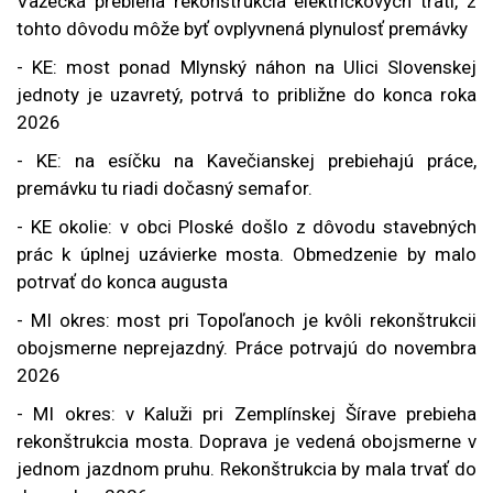
Važecká prebieha rekonštrukcia električkových tratí, z
tohto dôvodu môže byť ovplyvnená plynulosť premávky
-
KE: most ponad Mlynský náhon na Ulici Slovenskej
jednoty je uzavretý, potrvá to približne do konca roka
2026
- KE: na esíčku na Kavečianskej prebiehajú práce,
premávku tu riadi dočasný semafor.
- KE okolie: v obci Ploské došlo z dôvodu stavebných
prác k úplnej uzávierke mosta. Obmedzenie by malo
potrvať do konca augusta
- MI okres: most pri Topoľanoch je kvôli rekonštrukcii
obojsmerne neprejazdný. Práce potrvajú do novembra
2026
- MI okres: v Kaluži pri Zemplínskej Šírave prebieha
rekonštrukcia mosta. Doprava je vedená obojsmerne v
jednom jazdnom pruhu. Rekonštrukcia by mala trvať do