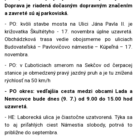
Doprava je riadená dočasným dopravným značením
a zavreté sú aj parkoviská.
- PO:
kvôli stavbe mosta na Ulici Jána Pavla II. je
križovatka Škultétyho - 17. novembra úplne uzavretá.
Obchádzková trasa vedie
obojsmerne po uliciach
Budovateľská – Pavlovičovo námestie – Kúpeľná – 17.
novembra.
- PO: v Ľuboticiach smerom na Sekčov od čerpacej
stanice je obmedzený pravý jazdný pruh a je tu znížená
rýchlosť na 50 km/h
- PO okres: vedľajšia cesta medzi obcami Lada a
Nemcovce bude dnes (9. 7.) od 9.00 do 15.00 hod
uzavretá.
- HE:
Laborecká ulica je čiastočne uzatvorená. Týka sa
to aj priľahlých ciest Námestia slobody, potrvá to
približne do septembra.