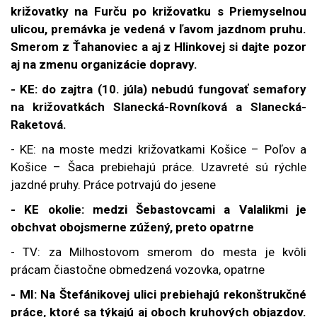
križovatky na Furču po križovatku s Priemyselnou
ulicou, premávka je vedená v ľavom jazdnom pruhu.
Smerom z Ťahanoviec a aj z Hlinkovej si dajte pozor
aj na zmenu organizácie dopravy.
- KE:
do zajtra (10. júla) nebudú fungovať semafory
na križovatkách Slanecká-Rovníková a Slanecká-
Raketová.
-
KE:
na moste medzi križovatkami Košice – Poľov a
Košice – Šaca prebiehajú práce. Uzavreté sú rýchle
jazdné pruhy. Práce potrvajú do jesene
- KE okolie: medzi Šebastovcami a Valalikmi je
obchvat obojsmerne zúžený, preto opatrne
- TV: za Milhostovom smerom do mesta je kvôli
prácam čiastočne obmedzená vozovka, opatrne
- MI: Na Štefánikovej ulici prebiehajú rekonštrukčné
práce, ktoré sa týkajú aj oboch kruhových objazdov.