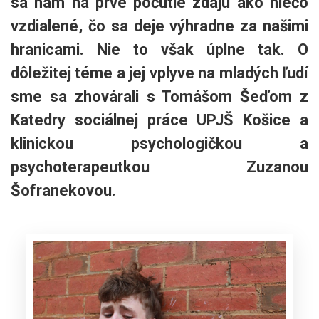
sa nám na prvé počutie zdajú ako niečo
vzdialené, čo sa deje výhradne za našimi
hranicami. Nie to však úplne tak. O
dôležitej téme a jej vplyve na mladých ľudí
sme sa zhovárali s Tomášom Šeďom z
Katedry sociálnej práce UPJŠ Košice a
klinickou psychologičkou a
psychoterapeutkou Zuzanou
Šofranekovou.