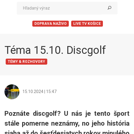
DOPRAVA NAŽIVO
LIVE TV KOŠICE
Téma 15.10. Discgolf
TÉMY & ROZHOVORY
15.10.2024 | 15:47
Poznáte discgolf? U nás je tento šport
stále pomerne neznámy, no jeho história
siaha až do šesťdesiatych rokov minulého