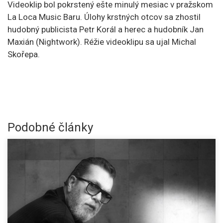
Videoklip bol pokrstený ešte minulý mesiac v pražskom
La Loca Music Baru. Úlohy krstných otcov sa zhostil
hudobný publicista Petr Korál a herec a hudobník Jan
Maxián (Nightwork). Réžie videoklipu sa ujal Michal
Skořepa.
Podobné články