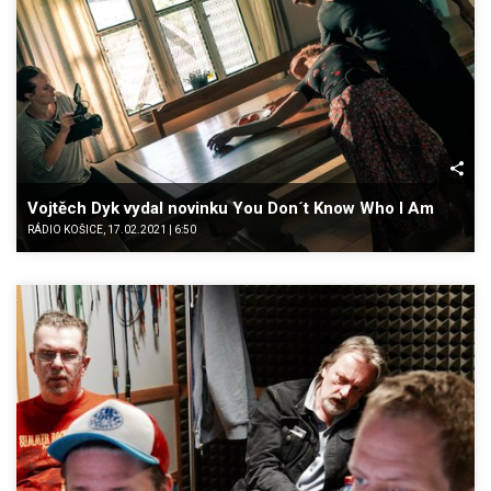
Vojtěch Dyk vydal novinku You Don´t Know Who I Am
RÁDIO KOŠICE, 17.02.2021 | 6:50