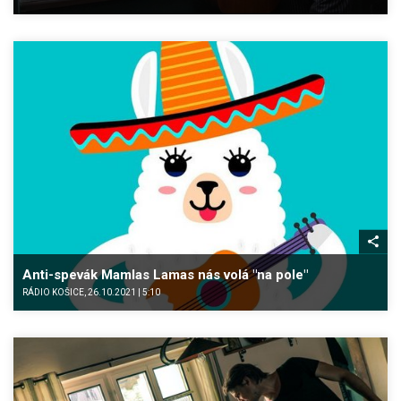
Anti-spevák Mamlas Lamas nás volá "na pole"
RÁDIO KOŠICE, 26.10.2021 | 5:10