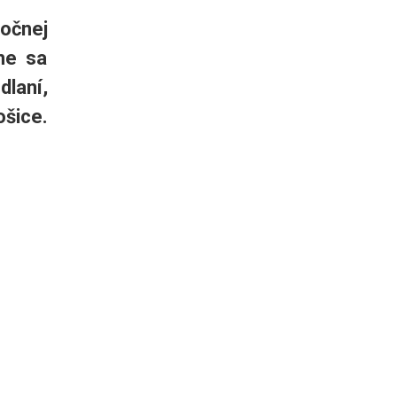
očnej
ne sa
laní,
ošice.