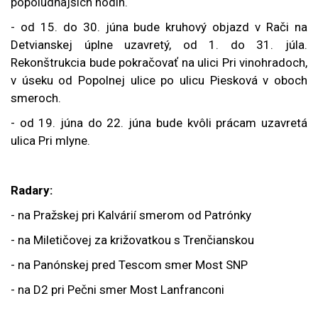
popoludňajších hodín.
-
od 15. do 30. júna bude kruhový objazd v Rači na
Detvianskej úplne uzavretý, od 1. do 31. júla.
Rekonštrukcia bude pokračovať na ulici Pri vinohradoch,
v úseku od Popolnej ulice po ulicu Piesková v oboch
smeroch.
- od 19. júna do 22. júna bude kvôli prácam uzavretá
ulica Pri mlyne.
Radary:
- na Pražskej pri Kalvárií smerom od Patrónky
- na Miletičovej za križovatkou s Trenčianskou
- na Panónskej pred Tescom smer Most SNP
- na D2 pri Pečni smer Most Lanfranconi