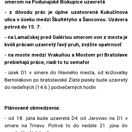
smerom na Podunajské Biskupice uzavretá
- z dôvodu prác je úplne uzatvorená Kukučínova
ulica v úseku medzi Škultétyho a Šancovou. Uzávera
potrvá do 15. 7.
- na Lamačskej pred Galériou smerom von z mesta je
kvôli prácam uzavretý ľavý pruh, zvýšte opatrnosť
- na moste medzi Vrakuňou a Mostom pri Bratislave
prebiehajú práce, riadi to tu semafor
- úsek D1 v smere do hlavného mesta, od križovatky
Bernolákovo po bratislavské Zlaté piesky bude uzavretý
do nedeľných (14.6.) podvečerných hodín.
Plánované obmedzenia:
- od 18. júna bude uzavretá
D4 od Jaroviec na D1 v
smere na Trnavu. Potrvá to do nedele 21. júna do