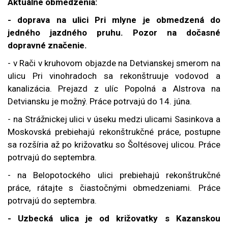
Aktuálne obmedzenia:
- doprava na ulici Pri mlyne je obmedzená do
jedného jazdného pruhu. Pozor na dočasné
dopravné značenie.
- v Rači v kruhovom objazde na Detvianskej smerom na
ulicu Pri vinohradoch sa rekonštruuje vodovod a
kanalizácia. Prejazd z ulíc Popolná a Alstrova na
Detviansku je možný. Práce potrvajú do 14. júna.
- na Strážnickej ulici v úseku medzi ulicami Sasinkova a
Moskovská prebiehajú rekonštrukčné práce, postupne
sa rozšíria až po križovatku so Šoltésovej ulicou. Práce
potrvajú do septembra.
- na Belopotockého ulici prebiehajú rekonštrukčné
práce, rátajte s čiastočnými obmedzeniami. Práce
potrvajú do septembra.
- Uzbecká ulica je od križovatky s Kazanskou