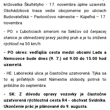
križovatka Škultétyho - 17. novembra úplne uzavretá.
Obchádzková trasa vedie
obojsmerne po uliciach
Budovateľská – Pavlovičovo námestie – Kúpeľná – 17.
novembra.
- PO: v Ľuboticiach smerom na Sekčov od čerpacej
stanice je obmedzený pravý jazdný pruh a je tu znížená
rýchlosť na 50 km/h
- PO okres: vedľajšia cesta medzi obcami Lada a
Nemcovce bude dnes (9. 7.) od 9.00 do 15.00 hod
uzavretá.
- HE:
Laborecká ulica je čiastočne uzatvorená. Týka sa
to aj priľahlých ciest Námestia slobody, potrvá to
približne do septembra.
- SK: Z dôvodu opravy vozovky je čiastočne
uzatvorená rýchlostná cesta R4 - obchvat Svidníka.
Ukončenie prác je plánované do 9. augusta.