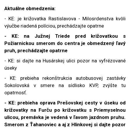
Aktuálne obmedzenia:
- KE: je križovatka Rastislavova - Milosrdenstva kvôli
výučbe riadená políciou, prechádzajte opatrne
- KE: na Južnej Triede pred križovatkou s
Požiarnickou smerom do centra je obmedzený ľavý
pruh, prechádzajte opatrne
- KE: si dajte na Husárskej ulici pozor na vyfrézované
úseky
- KE: prebieha rekonštrukcia autobusovej zastávky
Sokolovská v smere na sídlisko KVP, zvýšte tu
opatrnosť.
- KE: prebieha oprava Prešovskej cesty v úseku od
križovatky na Furču po križovatku s Priemyselnou
ulicou, premávka je vedená v ľavom jazdnom pruhu.
Smerom z Ťahanoviec a aj z Hlinkovej si dajte pozor