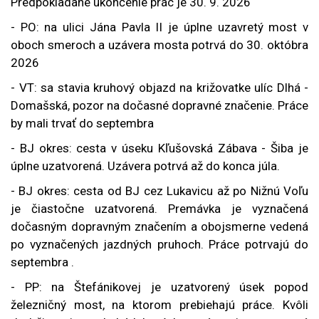
Predpokladané ukončenie prác je 30. 9. 2026
- PO: na ulici Jána Pavla II je úplne uzavretý most v
oboch smeroch a uzávera mosta potrvá do 30. októbra
2026
- VT: sa stavia kruhový objazd na križovatke ulíc Dlhá -
Domašská, pozor na dočasné dopravné značenie. Práce
by mali trvať do septembra
- BJ okres: cesta v úseku Kľušovská Zábava - Šiba je
úplne uzatvorená. Uzávera potrvá až do konca júla.
- BJ okres: cesta od BJ cez Lukavicu až po Nižnú Voľu
je čiastočne uzatvorená. Pr
emávka je vyznačená
dočasným dopravným značením a obojsmerne vedená
po vyznačených jazdných pruhoch. Práce potrvajú do
septembra
.
- PP: na Štefánikovej je uzatvorený úsek popod
železničný most, na ktorom prebiehajú práce. Kvôli