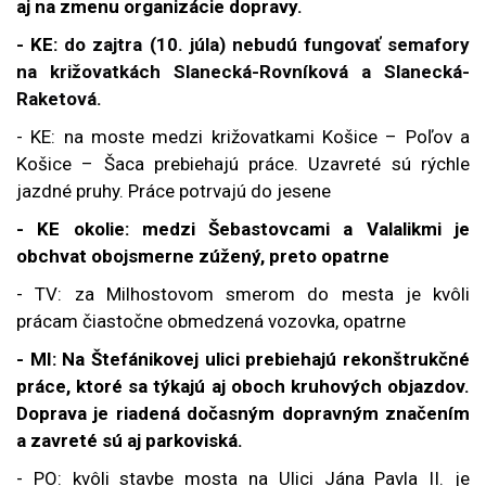
aj na zmenu organizácie dopravy.
- KE:
do zajtra (10. júla) nebudú fungovať semafory
na križovatkách Slanecká-Rovníková a Slanecká-
Raketová.
-
KE:
na moste medzi križovatkami Košice – Poľov a
Košice – Šaca prebiehajú práce. Uzavreté sú rýchle
jazdné pruhy. Práce potrvajú do jesene
- KE okolie: medzi Šebastovcami a Valalikmi je
obchvat obojsmerne zúžený, preto opatrne
- TV: za Milhostovom smerom do mesta je kvôli
prácam čiastočne obmedzená vozovka, opatrne
- MI: Na Štefánikovej ulici prebiehajú rekonštrukčné
práce, ktoré sa týkajú aj oboch kruhových objazdov.
Doprava je riadená dočasným dopravným značením
a zavreté sú aj parkoviská.
- PO:
kvôli stavbe mosta na Ulici Jána Pavla II. je