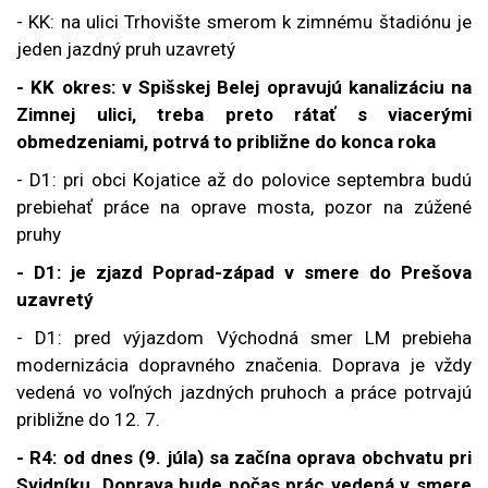
- KK: na ulici Trhovište smerom k zimnému štadiónu je
jeden jazdný pruh uzavretý
- KK okres: v Spišskej Belej opravujú kanalizáciu na
Zimnej ulici, treba preto rátať s viacerými
obmedzeniami, potrvá to približne do konca roka
- D1: pri obci Kojatice až do polovice septembra budú
prebiehať práce na oprave mosta, pozor na zúžené
pruhy
- D1: je zjazd
Poprad-západ v smere do Prešova
uzavretý
- D1: pred výjazdom Východná smer LM prebieha
modernizácia dopravného značenia. Doprava je vždy
vedená vo voľných jazdných pruhoch a práce potrvajú
približne do 12. 7.
- R4: od dnes (9. júla) sa začína oprava obchvatu pri
Svidníku.
Doprava bude počas prác vedená v smere