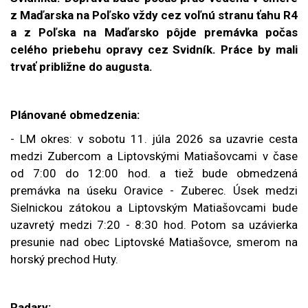
z Maďarska na Poľsko vždy cez voľnú stranu ťahu R4
a
z Poľska na Maďarsko pôjde premávka počas
celého priebehu opravy cez Svidník. Práce by mali
trvať približne do augusta.
Plánované obmedzenia:
- LM okres: v
sobotu 11. júla 2026 sa uzavrie cesta
medzi Zubercom a Liptovskými Matiašovcami v čase
od 7:00 do 12:00 hod. a tiež bude obmedzená
premávka na úseku Oravice - Zuberec. Úsek medzi
Sielnickou zátokou a Liptovským Matiašovcami bude
uzavretý medzi 7:20 - 8:30 hod. Potom sa uzávierka
presunie nad obec Liptovské Matiašovce, smerom na
horský prechod Huty.
Radary: