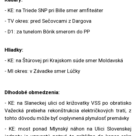
- KE: na Triede SNP pri Bille smer amfiteáter
- TV okres: pred Sečovcami z Dargova
- D1: za tunelom Bôrik smerom do PP
Hliadky:
- KE: na Štúrovej pri Krajskom súde smer Moldavská
- MI okres: v Závadke smer Lúčky
Dlhodobé obmedzenia:
- KE: na
Slaneckej ulici od križovatky VSS po obratisko
Važecká prebieha rekonštrukcia električkových tratí, z
tohto dôvodu môže byť ovplyvnená plynulosť premávky
-
KE: most ponad Mlynský náhon na Ulici Slovenskej