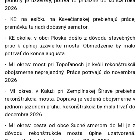
jednoty je uzavretý, potrvá to približne do konca roka
2026
- KE: na esíčku na Kavečianskej prebiehajú práce,
premávku tu riadi dočasný semafor.
- KE okolie: v obci Ploské došlo z dôvodu stavebných
prác k úplnej uzávierke mosta. Obmedzenie by malo
potrvať do konca augusta
- MI okres: most pri Topoľanoch je kvôli rekonštrukcii
obojsmerne neprejazdný. Práce potrvajú do novembra
2026
- MI okres: v Kaluži pri Zemplínskej Šírave prebieha
rekonštrukcia mosta. Doprava je vedená obojsmerne v
jednom jazdnom pruhu. Rekonštrukcia by mala trvať do
decembra 2026
- MI okres: cesta od obce Suché smerom do MI je z
dôvodu rekonštrukcie mosta úplne uzatvorená.