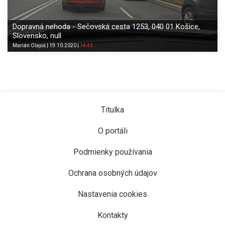
Dopravná nehoda - Sečovská cesta 1253, 040 01 Košice,
Slovensko, null
Marián
Olajoš
|
19.10.2020
|
14:43
Titulka
O portáli
Podmienky používania
Ochrana osobných údajov
Nastavenia cookies
Kontakty