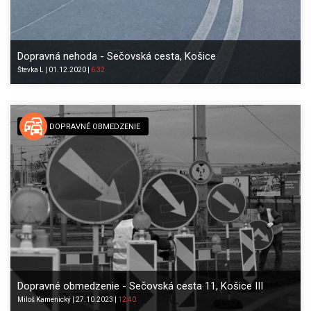
Dopravná nehoda - Sečovská cesta, Košice
Števka
L
|
01.12.2020
|
6:32
DOPRAVNÉ OBMEDZENIE
Dopravné obmedzenie - Sečovská cesta 11, Košice III
Miloš
Kamenický
|
27.10.2023
|
12:40