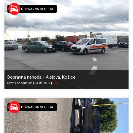
DOPRAVNÁ NEHODA
Dopravná nehoda - Alejová, Košice
Slovak
Assistance
|
23.08.2017
|
9:34
DOPRAVNÁ NEHODA