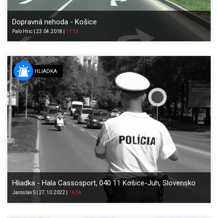
Dopravná nehoda - Košice
Palo
Hric
|
23.04.2018
|
11:13
HLIADKA
Hliadka - Hala Cassosport, 040 11 Košice-Juh, Slovensko
Jaroslav
S
|
27.10.2022
|
16:34