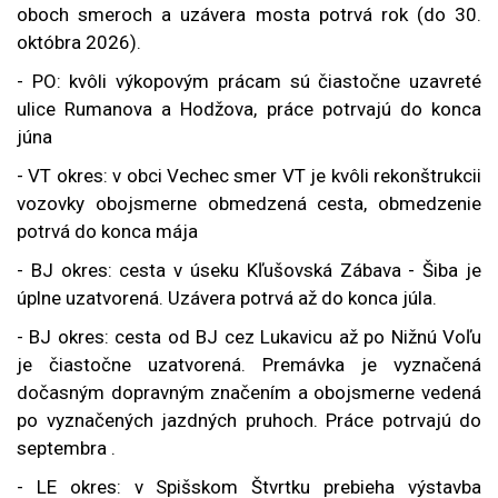
oboch smeroch a uzávera mosta potrvá rok (do 30.
októbra 2026).
- PO: kvôli výkopovým prácam sú čiastočne uzavreté
ulice Rumanova a Hodžova, práce potrvajú do konca
júna
- VT okres: v obci Vechec smer VT je kvôli rekonštrukcii
vozovky obojsmerne obmedzená cesta, obmedzenie
potrvá do konca mája
- BJ okres: cesta v úseku Kľušovská Zábava - Šiba je
úplne uzatvorená. Uzávera potrvá až do konca júla.
- BJ okres: cesta od BJ cez Lukavicu až po Nižnú Voľu
je čiastočne uzatvorená. Pr
emávka je vyznačená
dočasným dopravným značením a obojsmerne vedená
po vyznačených jazdných pruhoch. Práce potrvajú do
septembra
.
- LE okres: v Spišskom Štvrtku prebieha výstavba