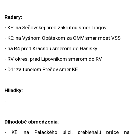
Radary:
- KE: na Sečovskej pred zákrutou smer Lingov
- KE: na Vyšnom Opátskom za OMV smer most VSS
- na R4 pred Krásnou smerom do Hanisky
- RV okres: pred Lipovníkom smerom do RV
- D1: za tunelom Prešov smer KE
Hliadky:
-
Dlhodobé obmedzenia:
- KE: na Palackého ulici, prebiehajú práce na