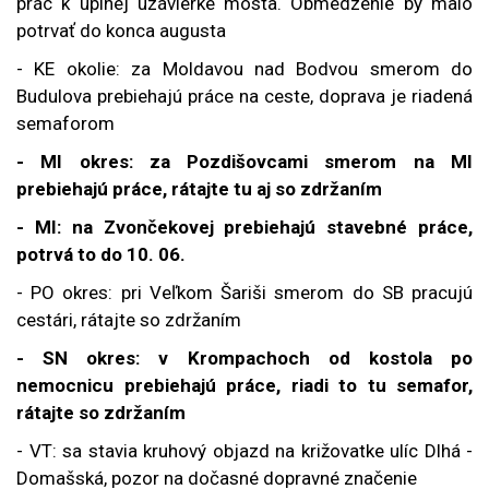
prác k úplnej uzávierke mosta. Obmedzenie by malo
potrvať do konca augusta
- KE okolie: za Moldavou nad Bodvou smerom do
Budulova prebiehajú práce na ceste, doprava je riadená
semaforom
- MI okres: za Pozdišovcami smerom na MI
prebiehajú práce, rátajte tu aj so zdržaním
- MI: na Zvončekovej prebiehajú stavebné práce,
potrvá to do 10. 06.
- PO okres: pri Veľkom Šariši smerom do SB pracujú
cestári, rátajte so zdržaním
- SN okres: v Krompachoch od kostola po
nemocnicu prebiehajú práce, riadi to tu semafor,
rátajte so zdržaním
- VT: sa stavia kruhový objazd na križovatke ulíc Dlhá -
Domašská, pozor na dočasné dopravné značenie