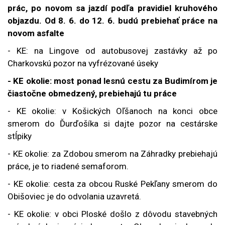
prác, po novom sa jazdí podľa pravidiel kruhového
objazdu. Od 8. 6. do 12. 6. budú prebiehať práce na
novom asfalte
- KE: na Lingove od autobusovej zastávky až po
Charkovskú pozor na vyfrézované úseky
- KE okolie: most ponad lesnú cestu za Budimírom je
čiastočne obmedzený, prebiehajú tu práce
- KE okolie: v Košických Oľšanoch na konci obce
smerom do Ďurďošíka si dajte pozor na cestárske
stĺpiky
- KE okolie: za Zdobou smerom na Záhradky prebiehajú
práce, je to riadené semaforom.
- KE okolie: cesta za obcou Ruské Pekľany smerom do
Obišoviec je do odvolania uzavretá.
- KE okolie: v obci Ploské došlo z dôvodu stavebných