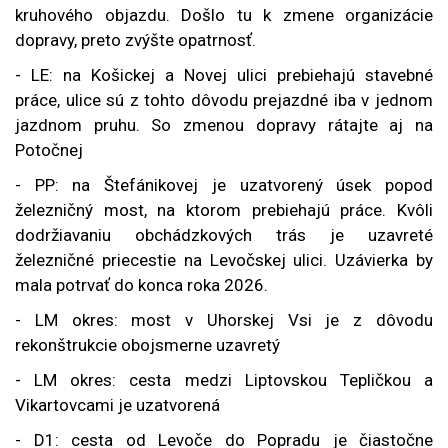
kruhového objazdu. Došlo tu k zmene organizácie
dopravy, preto zvýšte opatrnosť.
- LE: na Košickej a Novej ulici prebiehajú stavebné
práce, ulice sú z tohto dôvodu prejazdné iba v jednom
jazdnom pruhu. So zmenou dopravy rátajte aj na
Potočnej
- PP: na Štefánikovej je uzatvorený úsek popod
železničný most, na ktorom prebiehajú práce. Kvôli
dodržiavaniu obchádzkových trás je uzavreté
železničné priecestie na Levočskej ulici. Uzávierka by
mala potrvať do konca roka 2026.
- LM okres: most v Uhorskej Vsi je z dôvodu
rekonštrukcie obojsmerne uzavretý
- LM okres: cesta medzi Liptovskou Tepličkou a
Vikartovcami je uzatvorená
- D1: cesta od Levoče do Popradu je čiastočne