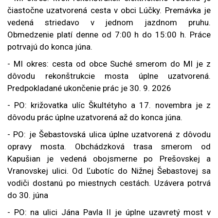
čiastočne uzatvorená cesta v obci Lúčky. Premávka je
vedená striedavo v jednom jazdnom pruhu.
Obmedzenie platí denne od 7:00 h do 15:00 h. Práce
potrvajú do konca júna.
- MI okres: cesta od obce Suché smerom do MI je z
dôvodu rekonštrukcie mosta úplne uzatvorená.
Predpokladané ukončenie prác je 30. 9. 2026
-
PO: križovatka ulíc Škultétyho a 17. novembra je z
dôvodu prác úplne uzatvorená až do konca júna.
- PO: je Šebastovská ulica úplne uzatvorená z dôvodu
opravy mosta.
Obchádzková trasa smerom od
Kapušian je vedená obojsmerne po Prešovskej a
Vranovskej ulici. Od Ľubotíc do Nižnej Šebastovej sa
vodiči dostanú po miestnych cestách. Uzávera potrvá
do 30. júna
- PO: na ulici Jána Pavla II je úplne uzavretý most v