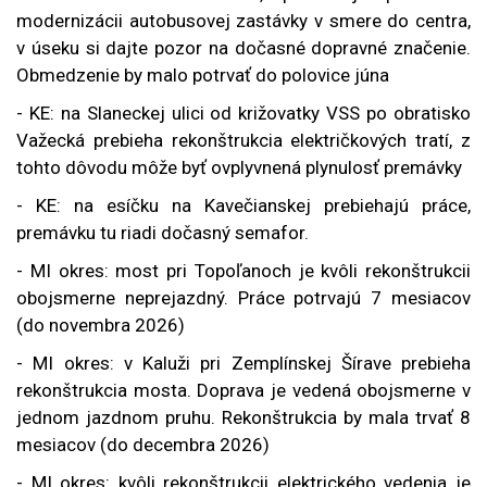
modernizácii autobusovej zastávky v smere do centra,
v úseku si dajte pozor na dočasné dopravné značenie.
Obmedzenie by malo potrvať do polovice júna
- KE: na
Slaneckej ulici od križovatky VSS po obratisko
Važecká prebieha rekonštrukcia električkových tratí, z
tohto dôvodu môže byť ovplyvnená plynulosť premávky
- KE: na esíčku na Kavečianskej prebiehajú práce,
premávku tu riadi dočasný semafor.
- MI okres: most pri Topoľanoch je kvôli rekonštrukcii
obojsmerne neprejazdný. Práce potrvajú 7 mesiacov
(do novembra 2026)
- MI okres: v Kaluži pri Zemplínskej Šírave prebieha
rekonštrukcia mosta. Doprava je vedená obojsmerne v
jednom jazdnom pruhu. Rekonštrukcia by mala trvať 8
mesiacov (do decembra 2026)
- MI okres: kvôli
rekonštrukcii elektrického vedenia je