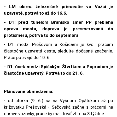
- LM okres: železničné priecestie vo Važci je
uzavreté, potrvá to až do 16.6.
- D1: pred tunelom Branisko smer PP prebieha
oprava mosta, doprava je presmerovaná do
protismeru, potrvá to do septembra
- D1: medzi Prešovom a Košicami je kvôli prácam
čiastočne uzavretá cesta, sledujte dočasné značenie.
Práce potrvajú do 10. 6.
- D1: úsek medzi Spišským Štvrtkom a Popradom je
čiastočne uzavretý. Potrvá to do 21. 6.
Plánované obmedzenia:
- od utorka (9. 6.) sa na Vyšnom Opátskom až po
križovatku Prešovská - Sečovská začne s prácami na
oprave vozovky, práce by mali trvať zhruba 3 týždne