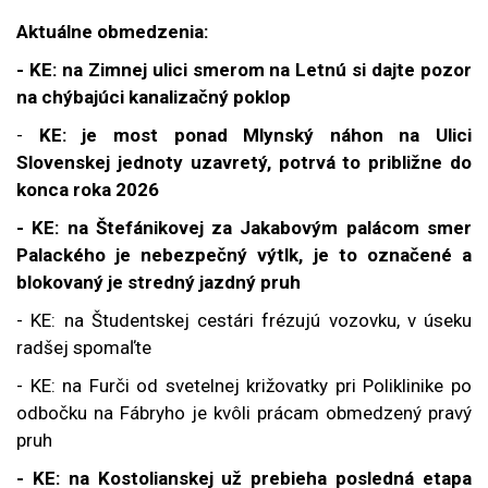
Aktuálne obmedzenia:
- KE: na Zimnej ulici smerom na Letnú si dajte pozor
na chýbajúci kanalizačný poklop
-
KE: je most ponad Mlynský náhon na Ulici
Slovenskej jednoty uzavretý, potrvá to približne do
konca roka 2026
- KE: na Štefánikovej za Jakabovým palácom smer
Palackého je nebezpečný výtlk, je to označené a
blokovaný je stredný jazdný pruh
- KE: na Študentskej cestári frézujú vozovku, v úseku
radšej spomaľte
- KE: na Furči od svetelnej križovatky pri Poliklinike po
odbočku na Fábryho je kvôli prácam obmedzený pravý
pruh
- KE: na Kostolianskej už prebieha posledná etapa