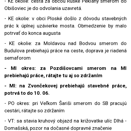
- KE okolie: cesta za obcou Ruské Pekľany smerom do
Obišoviec je do odvolania uzavretá.
- KE okolie: v obci Ploské došlo z dôvodu stavebných
prác k úplnej uzávierke mosta. Obmedzenie by malo
potrvať do konca augusta
- KE okolie: za Moldavou nad Bodvou smerom do
Budulova prebiehajú práce na ceste, doprava je riadená
semaforom
- MI okres: za Pozdišovcami smerom na MI
prebiehajú práce, rátajte tu aj so zdržaním
- MI: na Zvončekovej prebiehajú stavebné práce,
potrvá to do 10. 06.
- PO okres: pri Veľkom Šariši smerom do SB pracujú
cestári, rátajte so zdržaním
- VT: sa stavia kruhový objazd na križovatke ulíc Dlhá -
Domašská, pozor na dočasné dopravné značenie