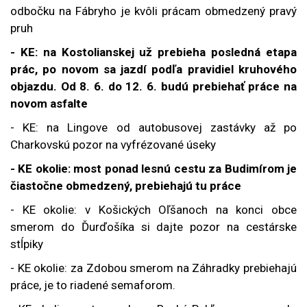
odbočku na Fábryho je kvôli prácam obmedzený pravý
pruh
- KE: na Kostolianskej už prebieha posledná etapa
prác, po novom sa jazdí podľa pravidiel kruhového
objazdu. Od 8. 6. do 12. 6. budú prebiehať práce na
novom asfalte
- KE: na Lingove od autobusovej zastávky až po
Charkovskú pozor na vyfrézované úseky
- KE okolie: most ponad lesnú cestu za Budimírom je
čiastočne obmedzený, prebiehajú tu práce
- KE okolie: v Košických Oľšanoch na konci obce
smerom do Ďurďošíka si dajte pozor na cestárske
stĺpiky
- KE okolie: za Zdobou smerom na Záhradky prebiehajú
práce, je to riadené semaforom.