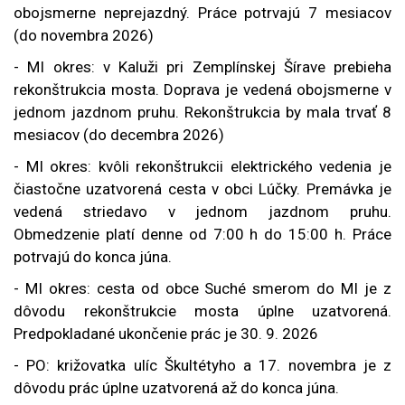
obojsmerne neprejazdný. Práce potrvajú 7 mesiacov
(do novembra 2026)
- MI okres: v Kaluži pri Zemplínskej Šírave prebieha
rekonštrukcia mosta. Doprava je vedená obojsmerne v
jednom jazdnom pruhu. Rekonštrukcia by mala trvať 8
mesiacov (do decembra 2026)
- MI okres: kvôli
rekonštrukcii elektrického vedenia je
čiastočne uzatvorená cesta v obci Lúčky. Premávka je
vedená striedavo v jednom jazdnom pruhu.
Obmedzenie platí denne od 7:00 h do 15:00 h. Práce
potrvajú do konca júna.
- MI okres: cesta od obce Suché smerom do MI je z
dôvodu rekonštrukcie mosta úplne uzatvorená.
Predpokladané ukončenie prác je 30. 9. 2026
-
PO: križovatka ulíc Škultétyho a 17. novembra je z
dôvodu prác úplne uzatvorená až do konca júna.