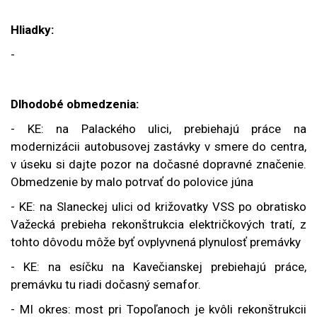
Hliadky:
-
Dlhodobé obmedzenia:
- KE: na Palackého ulici, prebiehajú práce na
modernizácii autobusovej zastávky v smere do centra,
v úseku si dajte pozor na dočasné dopravné značenie.
Obmedzenie by malo potrvať do polovice júna
- KE: na
Slaneckej ulici od križovatky VSS po obratisko
Važecká prebieha rekonštrukcia električkových tratí, z
tohto dôvodu môže byť ovplyvnená plynulosť premávky
- KE: na esíčku na Kavečianskej prebiehajú práce,
premávku tu riadi dočasný semafor.
- MI okres: most pri Topoľanoch je kvôli rekonštrukcii