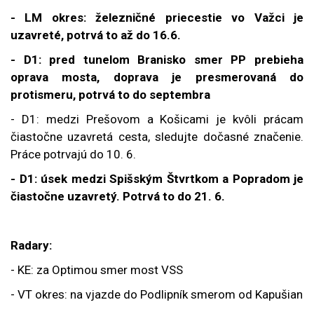
- LM okres: železničné priecestie vo Važci je
uzavreté, potrvá to až do 16.6.
- D1: pred tunelom Branisko smer PP prebieha
oprava mosta, doprava je presmerovaná do
protismeru, potrvá to do septembra
- D1: medzi Prešovom a Košicami je kvôli prácam
čiastočne uzavretá cesta, sledujte dočasné značenie.
Práce potrvajú do 10. 6.
- D1: úsek medzi Spišským Štvrtkom a Popradom je
čiastočne uzavretý. Potrvá to do 21. 6.
Radary:
- KE: za Optimou smer most VSS
- VT okres: na vjazde do Podlipník smerom od Kapušian