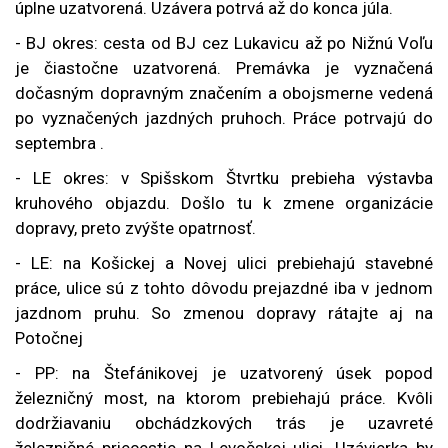
úplne uzatvorená. Uzávera potrvá až do konca júla.
- BJ okres: cesta od BJ cez Lukavicu až po Nižnú Voľu
je čiastočne uzatvorená. Pr
emávka je vyznačená
dočasným dopravným značením a obojsmerne vedená
po vyznačených jazdných pruhoch. Práce potrvajú do
septembra
.
- LE okres: v Spišskom Štvrtku prebieha výstavba
kruhového objazdu. Došlo tu k zmene organizácie
dopravy, preto zvýšte opatrnosť.
- LE: na Košickej a Novej ulici prebiehajú stavebné
práce, ulice sú z tohto dôvodu prejazdné iba v jednom
jazdnom pruhu. So zmenou dopravy rátajte aj na
Potočnej
- PP: na Štefánikovej je uzatvorený úsek popod
železničný most, na ktorom prebiehajú práce. Kvôli
dodržiavaniu obchádzkových trás je uzavreté
železničné priecestie na Levočskej ulici. Uzávierka by