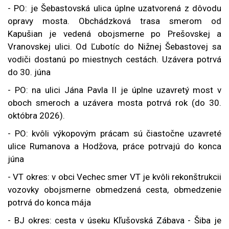
- PO: je Šebastovská ulica úplne uzatvorená z dôvodu
opravy mosta.
Obchádzková trasa smerom od
Kapušian je vedená obojsmerne po Prešovskej a
Vranovskej ulici. Od Ľubotíc do Nižnej Šebastovej sa
vodiči dostanú po miestnych cestách. Uzávera potrvá
do 30. júna
- PO: na ulici Jána Pavla II je úplne uzavretý most v
oboch smeroch a uzávera mosta potrvá rok (do 30.
októbra 2026).
- PO: kvôli výkopovým prácam sú čiastočne uzavreté
ulice Rumanova a Hodžova, práce potrvajú do konca
júna
- VT okres: v obci Vechec smer VT je kvôli rekonštrukcii
vozovky obojsmerne obmedzená cesta, obmedzenie
potrvá do konca mája
- BJ okres: cesta v úseku Kľušovská Zábava - Šiba je